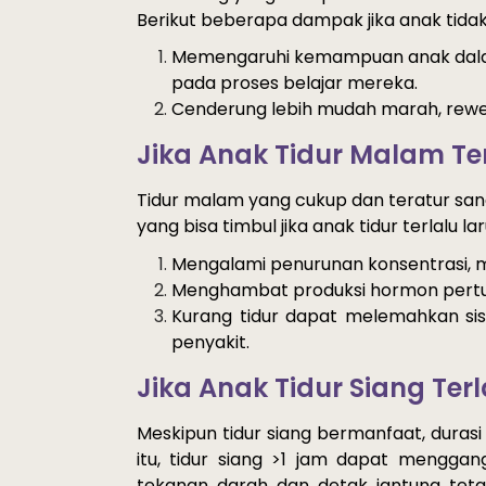
Berikut beberapa dampak jika anak tidak 
Memengaruhi
kemampuan
anak
da
pada proses 
belajar
mereka
. ​
Cenderung
lebih
mudah
marah
, 
rewe
Jika Anak
Tidur
Malam
Te
Tidur
malam
 yang 
cukup
 dan 
teratur
 san
yang bisa timbul jika anak tidur terlalu lar
Mengalami
penurunan
konsentrasi
, 
Menghambat
produksi
hormon
pert
Kurang 
tidur
dapat
melemahkan
si
penyakit
.
Jika Anak Tidur Siang Ter
Meskipun
tidur
siang
bermanfaat
, 
durasi
itu
, 
tidur
siang
 >1 jam 
dapat
menggan
tekanan
darah
 dan 
detak
jantung
tet