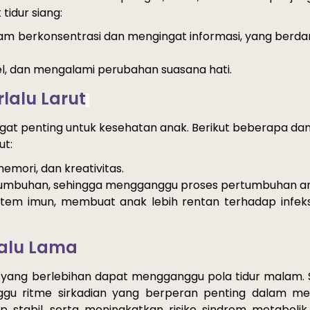
tidur siang:
lam
berkonsentrasi
 dan 
mengingat
informasi
, yang 
berd
l
, dan 
mengalami
perubahan
suasana
hati
.
rlalu
Larut
gat 
penting
untuk
kesehatan
anak
. 
Berikut beberapa da
ut:
memori
, dan 
kreativitas
.
umbuhan,
sehingga
mengganggu
 proses 
pertumbuhan
a
stem
imun
, 
membuat
anak
lebih
rentan
terhadap
infeks
lalu Lama
 yang 
berlebihan
dapat
mengganggu
pola
tidur
malam
ggu
ritme
sirkadian
 yang 
berperan
penting
dalam
me
ap
stabil
, 
serta
meningkatkan
risiko
sindrom
metabolik