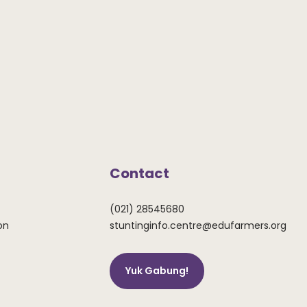
Contact
(021) 28545680
on
stuntinginfo.centre@edufarmers.org
Yuk Gabung!