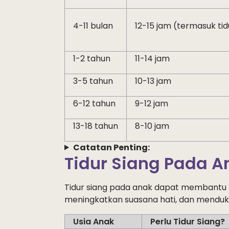
4-11 bulan
12-15 jam (termasuk tid
1-2 tahun
11-14 jam
3-5 tahun
10-13 jam
6-12 tahun
9-12 jam
13-18 tahun
8-10 jam
Catatan
Penting:
Tidur Siang Pada A
Tidur
siang
pada
anak
dapat
membantu
meningkatkan
suasana
hati
, dan
menduk
Usia Anak
Perlu Tidur Siang?