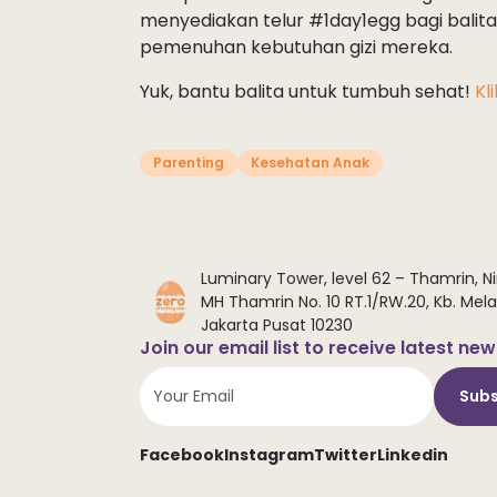
menyediakan telur #1day1egg bagi bali
pemenuhan kebutuhan gizi mereka.
Yuk, bantu balita untuk tumbuh sehat!
Kl
Parenting
Kesehatan Anak
Luminary Tower, level 62 – Thamrin, Ni
MH Thamrin No. 10 RT.1/RW.20, Kb. Melat
Jakarta Pusat 10230
Join our email list to receive latest ne
Subs
Facebook
Instagram
Twitter
Linkedin