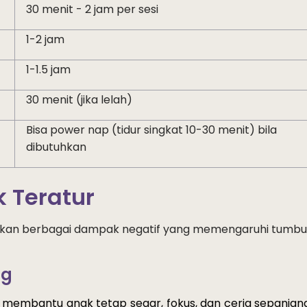
30 menit - 2 jam per sesi
1-2 jam
1-1.5 jam
30 menit (jika lelah)
Bisa power nap (tidur singkat 10-30
menit)
bila
dibutuhkan
k Teratur
ulkan berbagai dampak negatif yang memengaruhi tumb
ng
membantu
anak
tetap
 segar, 
fokus
, dan ceria 
sepanjan