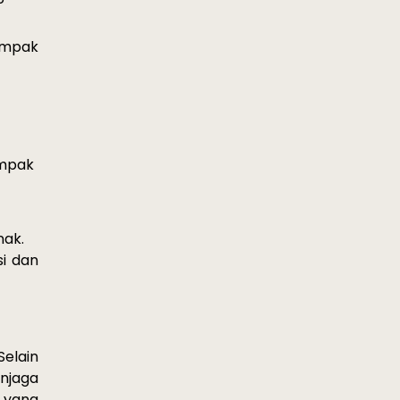
ampak
mpak 
nak
.
i
 dan 
. Selain 
njaga
yang 