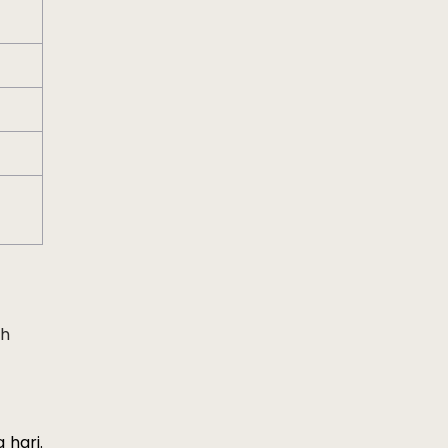
uh
g
hari
. 