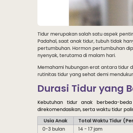
Tidur merupakan salah satu aspek pent
Padahal, saat anak tidur, tubuh tidak han
pertumbuhan. Hormon pertumbuhan dipro
nyenyak, terutama di malam hari.
Memahami hubungan erat antara tidur
rutinitas tidur yang sehat demi menduku
Durasi
Tidur
yang B
Kebutuhan
tidur
anak
berbeda-beda
direkomendasikan, serta waktu
tidur
 pali
Usia Anak
Total Waktu Tidur (Pe
0-3 bulan
14 - 17 jam