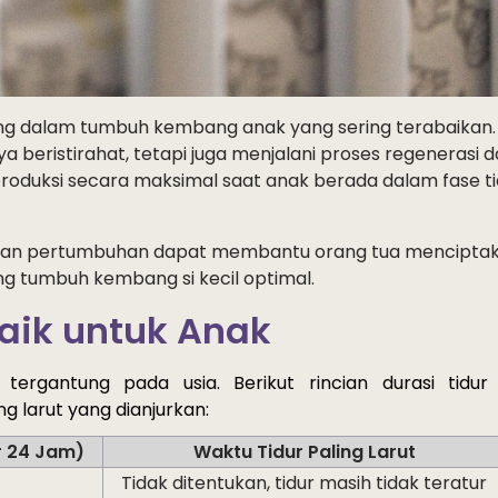
ing dalam tumbuh kembang anak yang sering terabaikan.
ya beristirahat, tetapi juga menjalani proses regenerasi 
duksi secara maksimal saat anak berada dalam fase ti
 dan pertumbuhan dapat membantu orang tua mencipta
ng tumbuh kembang si kecil optimal.
aik
untuk
Anak
tergantung
 pada 
usia. Berikut
rincian
durasi
tidur
ng 
larut
 yang 
dianjurkan
:
r 24 Jam)
Waktu Tidur Paling Larut
Tidak ditentukan, tidur masih tidak teratur